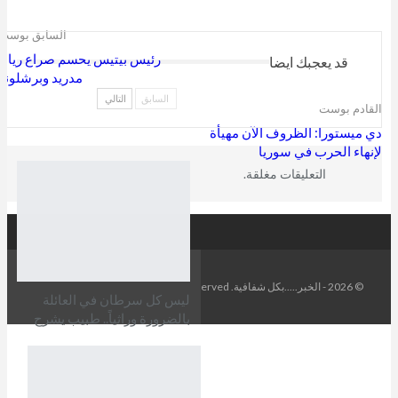
السابق بوست
رئيس بيتيس يحسم صراع ريال
قد يعجبك ايضا
مدريد وبرشلونة
السابق
التالي
القادم بوست
دي ميستورا: الظروف الآن مهيأة
لإنهاء الحرب في سوريا
التعليقات مغلقة.
© 2026 - الخبر.....بكل شفافية. All Rights Reserved.
ليس كل سرطان في العائلة
بالضرورة وراثياً.. طبيب يشرح