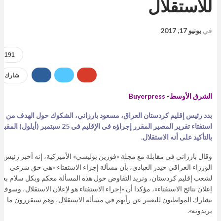
للاستقلال
في
يونيو 17, 2017
191
شارك
الشرق الأوسط- Buyerpress
بدد رئيس إقليم كردستان العراق، مسعود بارزاني، الشكوك حول الهدف من
استفتاء تقرير المصير المقرر إجراؤه في الإقليم في 25 سبتمبر (أيلول) المقب
بالتأكيد على أنه الاستقلال.
وقال بارزاني في مقابلة مع مجلة «فورين بوليسي» الأميركية، إنه أخبر رئيس
الوزراء العراقي حيدر العبادي، بأن مسألة إجراء الاستفتاء «هي حق شرعي
لشعب إقليم كردستان، ونريد التفاوض حول هذه المسألة معكم وبكل سلام بعد
إعلان نتائج الاستفتاء»، مؤكدا أن «إجراء الاستفتاء هو لإعلان الاستقلال، وسوف
يشارك المواطنون للتعبير عن رأيهم في مسألة الاستقلال، وهم سيقررون ما
يريدونه».