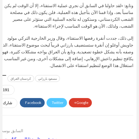
وتابع: «لقد حاولنا في السابق أن نجري عملية الاستفتاء، إلا أن الوقت لم يكن
مناسباً بعد، وإذا قمنا الآن بتأجيل هذه العملية، فلن يكون ذلك في مصلحة
الشعب الكردستاني، وستكون له نتائجه السلبية التي ستؤثر على مصير
الشعب، ولذلك، الآن هو الوقت المناسب لإجراء الاستفتاء».
إلى ذلك، جددت أنقرة رفضها الاستفتاء، وقال وزير الخارجية التركي مولود
جاويش أوغلو إن أنقرة ستستضيف بارزاني قريباً لبحث موضوع الاستفتاء، الذي
وصفه بأنه يشكل خطوة تصعيدية. وتابع بأن العراق يواجه مشكلات كثيرة، فهو
يكافح تنظيم داعش الإرهابي، إضافة إلى مشكلات أخرى، ومن غير المناسب
استغلال هذا الوضع لتنظيم استفتاء على الانفصال.
مسعود بارزاني
كردستان العراق
191
Facebook
Twitter
Google+
شارك
السابق بوست
حدث في مثل هذا اليوم 15 يونيو