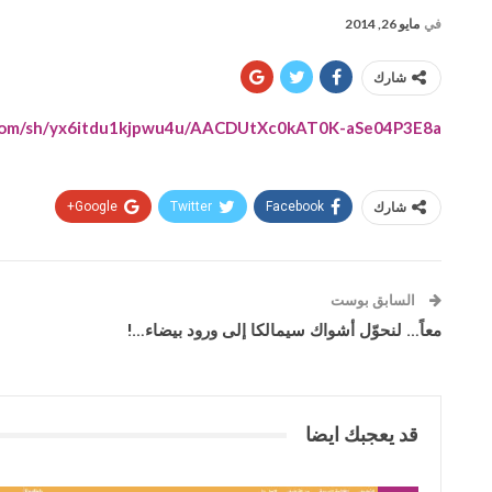
في
مايو 26, 2014
شارك
.com/sh/yx6itdu1kjpwu4u/AACDUtXc0kAT0K-aSe04P3E8a
شارك
Facebook
Twitter
Google+
السابق بوست
معاً… لنحوّل أشواك سيمالكا إلى ورود بيضاء…!
قد يعجبك ايضا