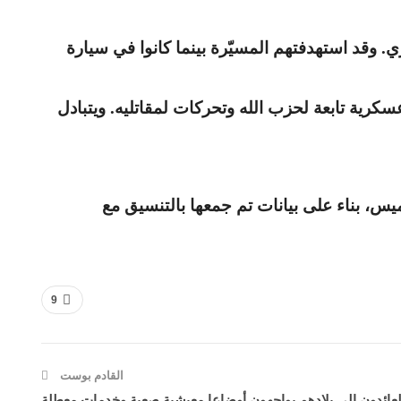
ري
.
وقد استهدفتهم المسيّرة بينما كانوا في سيارة
سكرية تابعة لحزب الله وتحركات لمقاتليه
.
ويتبادل
يس، بناء على بيانات تم جمعها بالتنسيق مع
9
القادم بوست
 العائدون إلى بلادهم يواجهون أوضاعا معيشية صعبة وخدمات معطلة