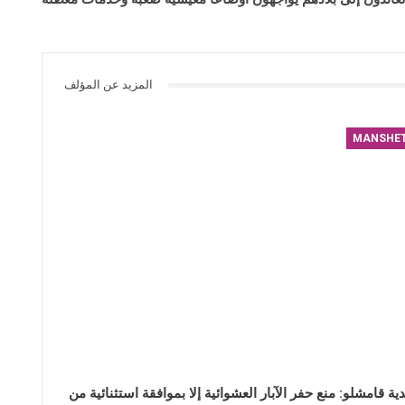
المزيد عن المؤلف
MANSHE
دية قامشلو: منع حفر الآبار العشوائية إلا بموافقة استثنائية من