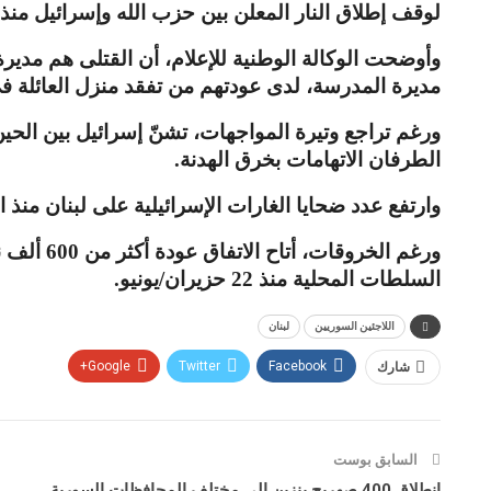
لوقف إطلاق النار المعلن بين حزب الله وإسرائيل منذ
وأوضحت الوكالة الوطنية للإعلام، أن القتلى هم مدي
مديرة المدرسة، لدى عودتهم من تفقد منزل العائلة في
ورغم تراجع وتيرة المواجهات، تشنّ إسرائيل بين الحي
الطرفان الاتهامات بخرق الهدنة
.
وارتفع عدد ضحايا الغارات الإسرائيلية على لبنان منذ 
ورغم الخروقات، أتاح الاتفاق عودة أكثر من
600
ألف ن
السلطات المحلية منذ
22
حزيران
/
يونيو
.
اللاجئين السوريين
لبنان
شارك
Facebook
Twitter
Google+
السابق بوست
انطلاق 400 صهريج بنزين إلى مختلف المحافظات السورية