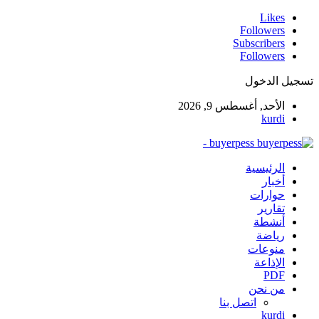
Likes
Followers
Subscribers
Followers
تسجيل الدخول
الأحد, أغسطس 9, 2026
kurdi
buyerpess -
الرئيسية
أخبار
حوارات
تقارير
أنشطة
رياضة
منوعات
الإذاعة
PDF
من نحن
اتصل بنا
kurdi