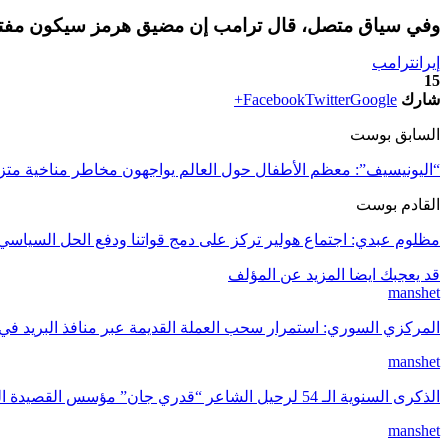
وفي سياق متصل، قال ترامب إن مضيق هرمز سيكون مفتوح
إيران
ترامب
15
شارك
Google+
Twitter
Facebook
السابق بوست
“اليونيسيف”: معظم الأطفال حول العالم يواجهون مخاطر مناخية متزا
القادم بوست
مظلوم عبدي: اجتماع هولير تركز على دمج قواتنا ودفع الحل السياسي
قد يعجبك ايضا
المزيد عن المؤلف
manshet
المركزي السوري: استمرار سحب العملة القديمة عبر منافذ البريد في
manshet
الذكرى السنوية الـ 54 لرحيل الشاعر “قدري جان” مؤسس القصيدة الكردية الحديثة
manshet