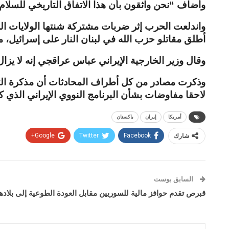
وأضاف “نحن واثقون بأن هذا الاتفاق التاريخي للسلا
واندلعت الحرب إثر ضربات مشتركة شنتها الولايات ا
أطلق مقاتلو حزب الله في لبنان النار على إسرائيل، م
وقال وزير الخارجية الإيراني عباس عراقجي إنه لا يز
وذكرت مصادر من كل أطراف المحادثات أن مذكرة التفا
لاحقا مفاوضات بشأن البرنامج النووي الإيراني الذي ك
أمريكا
إيران
باكستان
شارك
Facebook
Twitter
Google+
السابق بوست
قبرص تقدم حوافز مالية للسوريين مقابل العودة الطوعية إلى بلاده