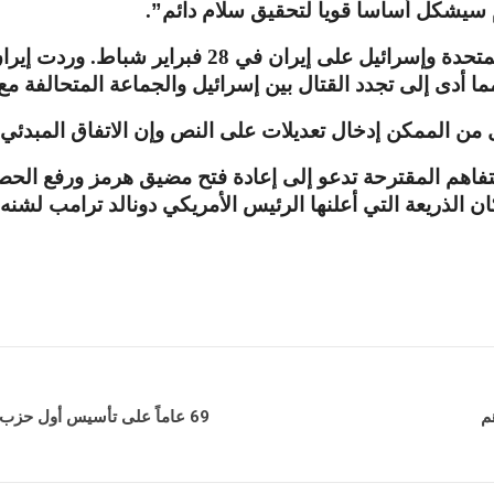
م سيشكل أساسا قويا لتحقيق سلام دائم”
.
لمتحدة وإسرائيل على إيران في
28
فبراير شباط
.
وردت إيران
ما أدى إلى تجدد القتال بين إسرائيل والجماعة المتحالفة م
ال من الممكن إدخال تعديلات على النص وإن الاتفاق المبدئ
هم المقترحة تدعو إلى إعادة فتح مضيق هرمز ورفع الحصار 
ان الذريعة التي أعلنها الرئيس الأمريكي دونالد ترامب لشنه
م
69 عاماً على تأسيس أول حزب كردي في سوريا على يد مجموعة من المثقفين والسياسيين الكرد