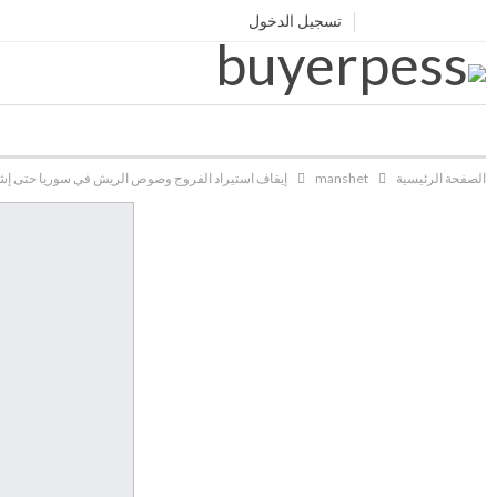
تسجيل الدخول
الصفحة الرئيسية
manshet
‏إيقاف استيراد الفروج وصوص الريش في سوريا حتى إش