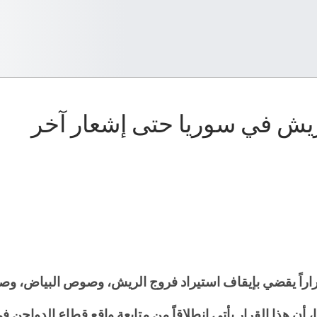
ريش في سوريا حتى إشعار آخر
ء، قراراً يقضي بإيقاف استيراد فروج الريش، وصوص البياض،
ا، أن هذا القرار يأتي انطلاقاً من متابعة واقع قطاع الدواج