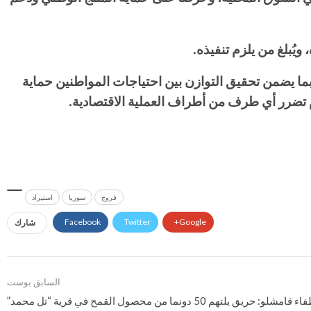
 ويُبلغ من يلزم تنفيذه
.
بما يضمن تحقيق التوازن بين احتياجات المواطنين حماية
م تضرر أي طرف من أطراف العملية الاقتصادية
.
فروج
سوريا
استيراد
Facebook
Twitter
Google+
شارك
السابق بوست
و: حريق يلتهم 50 دونما من محصول القمح في قرية “تل محمد”