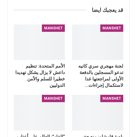
قد يعجبك ايضا
MANSHET
MANSHET
لجنة مهجري سري كانيه
الأمم المتحدة: تنظيم
تدعو المسجلين بالدفعة
داعش لا يزال يشكل تهديدا
الأولى لمراجعتها غدا
خطيرا للسلم والأمن
لاستكمال إجراءات…
الدوليين
MANSHET
MANSHET
بلدية قامشلو: منع حفر
“الفاو”: العالم على أعتاب