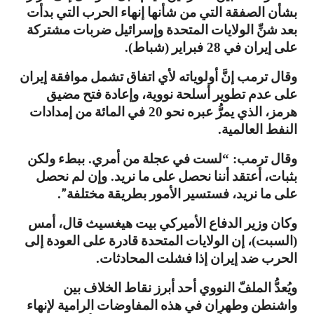
بشأن الصفقة التي من شأنها إنهاء الحرب التي بدأت
بعد شنِّ الولايات المتحدة وإسرائيل ضربات مشتركة
على إيران في
فبراير
شباط
).
(
28
وقال ترمب إنَّ أولوياته لأي اتفاق تشمل موافقة إيران
على عدم تطوير أسلحة نووية، وإعادة فتح مضيق
هرمز، الذي يمرُّ عبره نحو
في المائة من إمدادات
20
النفط العالمية
.
وقال ترمب
لست في عجلة من أمري
ببطء ولكن
.
: “
بثبات، أعتقد أننا نحصل على ما نريد
وإن لم نحصل
.
على ما نريد، فستسير الأمور بطريقة مختلفة”
.
وكان وزير الدفاع الأميركي بيت هيغسيث قال، أمس
السبت
، إن الولايات المتحدة قادرة على العودة إلى
)
(
الحرب ضد إيران إذا فشلت المحادثات
.
ويُعدُّ الملفّ النووي أحد أبرز نقاط الخلاف بين
واشنطن وطهران في هذه المفاوضات الرامية لإنهاء