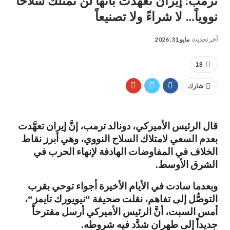
ترمب: إيران تعهّدت بأنها لن تمتلك سلاحاً
نووياً… لا شراءً ولا تصنيعاً
آخر تحديث
مايو 31, 2026
18
شارك
قال الرئيس الأميركي، دونالد ترمب، إنَّ إيران تعهَّدت
بعدم السعي لامتلاك السلاح النووي، وهي أبرز نقاط
الخلاف في المفاوضات الهادفة لإنهاء الحرب في
الشرق الأوسط
.
وبعدما سادت في الأيام الأخيرة أجواء توحي بقرب
التوصُّل إلى تفاهم، نقلت صحيفة
نيويورك تايمز
،
“
“
أمس السبت، أنَّ الرئيس الأميركي أرسل مقترحاً
جديداً إلى طهران شدَّد فيه شروطه
.