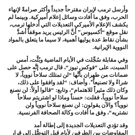
وأرسل ترمب لإيران مقترحاً جديداً وأكثر صرامةً لإنهاء
الحرب، وفق ما أفادت وسائل إعلام أميركية
وبينما لم
.
يكشف الإعلام الأميركي التعديلات التي أدخلها ترمب،
نقل موقع
أكسيوس
أنَّ الرئيس يريد موقفاً أشدَّ
”
“
بشأن نقاط عدة يوليها أهمية، لا سيما ما يتعلق بالمواد
النووية الإيرانية
.
وفي مقابلة سُجِّلت في الأيام الماضية وبُثَّت، أمس
السبت، على
فوكس نيوز
، قال ترمب إنَّه حصل على
“
“
ضمانات من طهران بأنَّها
لن تمتلك سلاحاً نووياً، لا
“
شراءً ولا تصنيعاً”
وأضاف
لقد وافقوا على ذلك،
: “
.
وكان ذلك مثيراً للاهتمام
، وتابع
قالوا أولاً
لن نصنع
:
: “
“
سلاحاً نووياً، فقلت
حسناً وماذا لو اشتريتم سلاحاً
:
نووياً؟ والآن يقولون
لن نصنع سلاحاً نووياً ولن
:
نشتريه
، وفق ما أفادت وكالة الصحافة الفرنسية
.
“
وقد تؤدي التعديلات الجديدة إلى إطالة أمد
المفاوضات بين الطرفين لأيام قبل التوصُّل إلى قرار