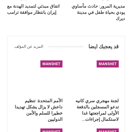
مديرية المرور: حادث مأساوي
اتفاق مبدئي لتمديد الهدنة مع
يودي بحياة طفل في مدينة
إيران بانتظار موافقة ترامب
ديرك
قد يعجبك ايضا
المزيد عن المؤلف
MANSHET
MANSHET
لجنة مهجري سري كانيه
الأمم المتحدة: تنظيم
تدعو المسجلين بالدفعة
داعش لا يزال يشكل تهديدا
الأولى لمراجعتها غدا
خطيرا للسلم والأمن
لاستكمال إجراءات…
الدوليين
MANSHET
MANSHET