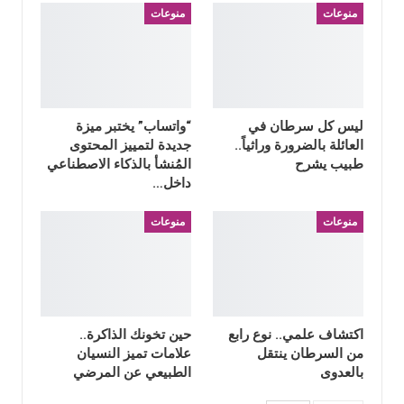
منوعات
منوعات
ليس كل سرطان في
“واتساب” يختبر ميزة
العائلة بالضرورة وراثياً..
جديدة لتمييز المحتوى
طبيب يشرح
المُنشأ بالذكاء الاصطناعي
داخل…
منوعات
منوعات
اكتشاف علمي.. نوع رابع
حين تخونك الذاكرة..
من السرطان ينتقل
علامات تميز النسيان
بالعدوى
الطبيعي عن المرضي