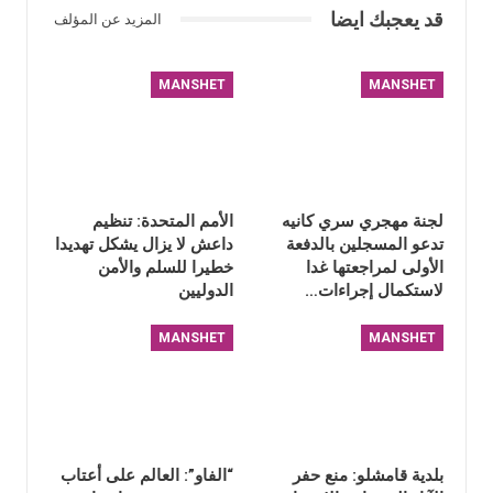
قد يعجبك ايضا
المزيد عن المؤلف
MANSHET
MANSHET
لجنة مهجري سري كانيه
الأمم المتحدة: تنظيم
تدعو المسجلين بالدفعة
داعش لا يزال يشكل تهديدا
الأولى لمراجعتها غدا
خطيرا للسلم والأمن
لاستكمال إجراءات…
الدوليين
MANSHET
MANSHET
بلدية قامشلو: منع حفر
“الفاو”: العالم على أعتاب