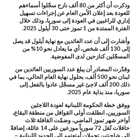
وذكرت أن أكثر من 80 ألف نازح سجّلوا أسماءهم
للعودة بعد إعلان الأمن العام عن إجراءات تسهيل
إداري للراغبين في العودة إلى سوريا، وذلك خلال
الفترة الممتدة من 1 تموز حتى 30 أيلول 2025.
وأشارت إلى أن عدد العائدين مع نهاية أيلول قد يصل
إلى 130 ألف شخص، أي ما يعادل نحو 10% من
المسجّلين كنازحين لدى المفوضية.
وقدّرت المصادر أن يبلغ عدد السوريين العائدين من
لبنان نحو 500 ألف، بحلول نهاية العام الحالي، بما في
ذلك 200 ألف لاجئ غير مسجّل عادوا بالفعل إلى
سوريا، منذ بداية عام 2025.
ووفق خطة الحكومة اللبنانية لعودة اللاجئين
السوريين، انطلقت أولى القوافل من منطقة البقاع،
أواخر شهر تموز الماضي، وضمّت القافلة ثلاث
حافلات تُقل 72 سورياً موزعين على 14 عائلة، إضافةً
إلى شاحنتين تحملان أمتعتهم إلى الحدود اللبنانية –