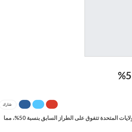
شارك
قالت شركة سامسونغ الكورية، يوم الخميس، إن مبيعات هاتف القابل للطي الجديد المتقدم “Galaxy Z Fold 7” في الولايات المتحدة تتفوق على الطراز السابق بنسبة 50%، مما