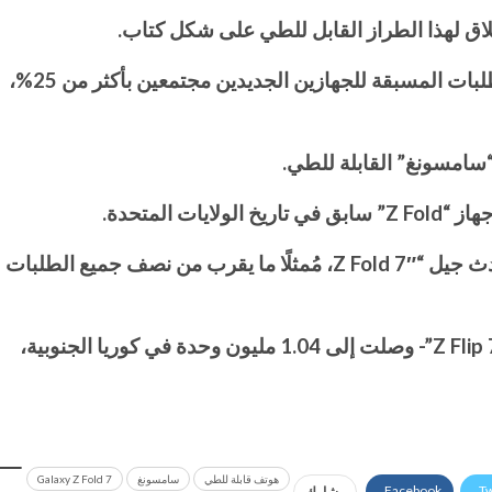
ويتفوق أيضًا هاتف “Z Flip 7” القابل للطي الجديد من “سامسونغ” على الجيل السابق حتى الآن، حيث ارتفع إجمالي الطلبات المسبقة للجهازين الجديدين مجتمعين بأكثر من 25%،
وأضافت الشركة أن اللون المُفضل لهاتف “Z Fold”، والذي كان تقليديًا اللون الأسود، قد تحول إلى اللون الأزرق في أحدث جيل “Z Fold 7″، مُمثلًا ما يقرب من نصف جميع الطلبات
وكانت “سامسونغ” قالت الأسبوع الماضي إن الطلبات المسبقة على أحدث طرازين من هواتفها القابلة -“Z Fold 7″ و”Z Flip 7”- وصلت إلى 1.04 مليون وحدة في كوريا الجنوبية،
هوتف قابلة للطي
سامسونغ
Galaxy Z Fold 7
Facebook
Tw
شارك