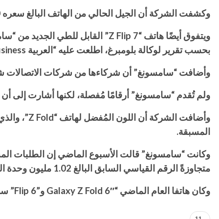
وكشفت الشركة أن الجيل الحالي من الهاتف البالغ سعره 2,000 دولار، حقق أعلى عدد من الطلبات المسبقة على الإطلاق لهذا الطراز القابل للطي على شكل كتاب.
بحسب تقرير لوكالة بلومبرغ، اطلعت عليه “العربية Business”.
وأضافت “سامسونغ” أن شركاءها من شركات الاتصالات شهدوا ارتفاعًا بنسبة 60% في الطلبات المسبقة عل
ولم تُقدم “سامسونغ” أرقامًا مُفصلة، لكنها أشارت إلى أن الطلبات المسبقة على هاتف “Z Fold 7 ” كانت أعلى
المسبقة.
متجاوزةً الرقم القياسي السابق البالغ 1.02 مليون وحدة الذي حققه هاتفا “Galaxy Z Fold 5″ و”Flip 5”.
وكان هاتفا العام الماضي “Galaxy Z Fold 6″ و”Flip 6” سجلا 910,000 وحدة في الطلبات المسبقة في كوريا الجنوبية.