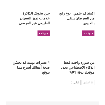
اكتشاف علمي.. نوع رابع
حين تخونك الذاكرة..
من السرطان ينتقل
علامات تميز النسيان
بالعدوى
الطبيعي عن المرضي
منوعات
منوعات
من صورة واحدة فقط..
4 تغييرات يومية قد تحسّن
الذكاء الاصطناعي يحدد
صحة أمعائك أسرع مما
موقعك بدقة 91%
تتوقع
السابق
التالي