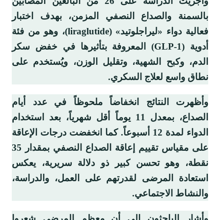
وأُجريت الدراسة على 26 من البالغين المصابين
بالسمنة والصداع النصفي المزمن، بهدف اختبار
فعالية دواء «ليراجلوتيد» (liraglutide)، وهو من فئة
أدوية (GLP-1) المعروفة بتأثيرها في خفض سكر
الدم، وكبح الشهية، وتقليل الوزن، ويُستخدم على
نطاق واسع لعلاج السكري.
وأظهرت النتائج انخفاضاً ملحوظاً في عدد أيام
الصداع، بمعدل 11 يوماً أقل شهرياً، بعد استخدام
الدواء لمدة 12 أسبوعاً. كما انخفضت درجات الإعاقة
على مقياس تقييم إعاقة الصداع النصفي بمقدار 35
نقطة، وهو تحسن كبير ذو دلالة سريرية، يعكس
استعادة المرضى لقدرتهم على العمل، والدراسة،
والنشاط الاجتماعي.
وأشار الباحثون إلى أن معظم المرضى شعروا