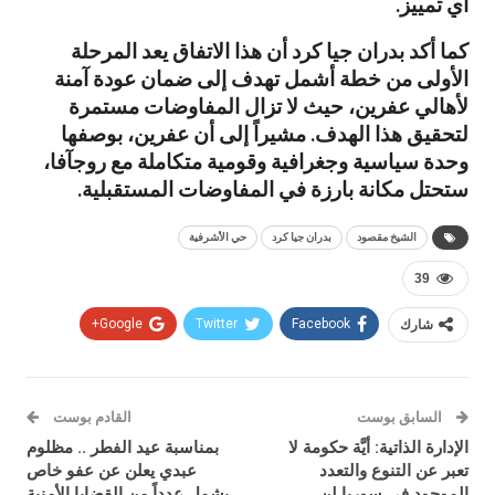
أي تمييز.
كما أكد بدران جيا كرد أن هذا الاتفاق يعد المرحلة
الأولى من خطة أشمل تهدف إلى ضمان عودة آمنة
لأهالي عفرين، حيث لا تزال المفاوضات مستمرة
لتحقيق هذا الهدف. مشيراً إلى أن عفرين، بوصفها
وحدة سياسية وجغرافية وقومية متكاملة مع روجآفا،
ستحتل مكانة بارزة في المفاوضات المستقبلية.
الشيخ مقصود
بدران جيا كرد
حي الأشرفية
39
شارك
Facebook
Twitter
Google+
السابق بوست
القادم بوست
الإدارة الذاتية: أيَّة حكومة لا
بمناسبة عيد الفطر .. مظلوم
تعبر عن التنوع والتعدد
عبدي يعلن عن عفو خاص
الموجود في سوريا لن
يشمل عدداً من القضايا الأمنية