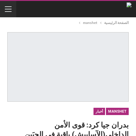
الصفحة الرئيسية
manshet
MANSHET
أخبار
بدران جيا كرد: قوى الأمن
الداخلي(الآساييش) باقية في الحيَين