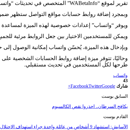
تقرير لموقع “WABetaInfo” المتخصص في تحديثات “واتساب”.
وبمجرد إضافة روابط حسابات مواقع التواصل ستظهر ضم
ويوفر “واتساب” إعدادات خصوصية لهذه الميزة لمساعدة ا
ويمكن للمستخدمين الاختيار بين جعل الروابط مرئية للجميع
وبإدخال هذه الميزة، يُحسّن واتساب إمكانية الوصول إلى 
وحاليًا، تتوفر ميزة إضافة روابط الحسابات الشخصية على
طرحها لكل المستخدمين في تحديث مستقبلي.
واتساب
43
شارك
Google+
Twitter
Facebook
السابق بوست
يكافح السرطان.. احذروا نقص الكالسيوم
القادم بوست
الآسايش: استشهاد 9 أشخاص من عائلة واحدة جراء استهداف الاحتلال التركي لمزرعة جنوب كوباني