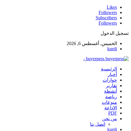
Likes
Followers
Subscribers
Followers
تسجيل الدخول
الخميس, أغسطس 6, 2026
kurdi
buyerpess -
الرئيسية
أخبار
حوارات
تقارير
أنشطة
رياضة
منوعات
الإذاعة
PDF
من نحن
اتصل بنا
kurdi