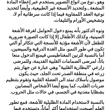
وهو ـ نوع من أنواع التصوير يستخدم عبر إعطاء المادة
المشعة ـ ولتحديد الأنسجة غير الطبيعية، وأيضاً لتحديد
نوعية العقد اللمفاوية فيما إذا كانت سرطانية أم لا،
وتشخيص الأورام والتليفات.
ونوه الدكتور بأنه يمنع دخول الحوامل لغرفة الأشعة
السينية، وكذلك الأطفال إلا إذا كانت الصورة ضرورية
للطفل لأن الأشعة مؤذية للأنسجة التي تتكاثر أو التي
تكون في طور النمو، مثل الغدة الدرقية والمبيضين،
أما بالنسبة للرنين المغناطيسي فيمنع الدخول منعا
باتاً، لمرضى الصمامات القلبية القديمة، وللمرضى
زارعي “البطارية القلبية” وهي عبارة عن جهاز يتم
زرعه في منطقة الصدر تحت الجلد، حيث يكون
موصول بأسلاك تمتد الى العضلة القلبية وتقوم بتنظيم
ضربات القلب، كما يمنع أيضا الأشخاص المصابين
بشظايا معدنية في الجسم، في حالات مثل الحروب.
بالنسبة لاستخدام المادة الظليلية للأشعة، فمع تطور
العلم أصبحت استخدامها أكثر أماناً، وتستخدم فيها