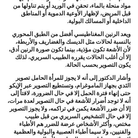
مواد منحلة بالماء، تحقن في الوريد أو يتم تناولها من
قبل المريض، لإظهار الأوعية الدموية أو المناطق
الداخلية أو المسالك البولية.
ويعد الرنين المغناطيسي أفضل من الطبق المحوري
بالنسبة لحالات مثل الديسك والغضاريف والأربطة،
لأن الأشعة تكون مؤذية، بينما تكون صورة الرنين أدق،
إلا أن أغلب الحالات يقرره الطبيب السريري، لذلك
يكون التصوير بحسب الحالة.
وأشار الدكتور إلى أنه لا يجوز للمرأة الحامل تصوير
الثدي بجهاز الماموغرام، وتستطيع التصوير عبر الإيكو
حتى إنهاء فترة الحمل إلا في حال الضرورة، لافتاً إلى
أنه لا توجد أضرار للأشعة في حال التصوير لعدة مرات،
إلا أن ضرر الأشعة يكمن في تراكمه، ولا يجوز التصوير
إلا في حال التشخيص السريري من قبل طبيب
مختص، وأكثر الأشخاص عرضة للضرر هم الأطباء
والفنيين، ولا سيما أطباء العصبية والبولية والعظمية