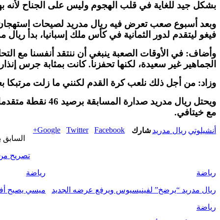
بشكل جيد للغاية في قلب الهجوم وليس على الجناح لأنه به
فيغو ليتقدم لدور الثمانية في كأس ملك إسبانيا، بدأ ريال مدريد
وأضاف: في الأوقات الصعبة ينبغي أن ننتقد أنفسنا مع التح
الجماهير غير سعيدة، لكنها تحفزنا. كانت بمثابة جرس إنذار
وزاد: من أجل ذلك نلعب كرة القدم لكنني ما زلت مرتبكا ب
مع خيتافي.
Google+
Twitter
Facebook
أنشيلوتي
ريال مدريد
شارك
السابق 
تصريح من 
رياضة
رياضة
ريال مدريد “يرضخ” لفينيسيوس ويرفع عرضه الجديد
ميسي يصبح أف
رياضة