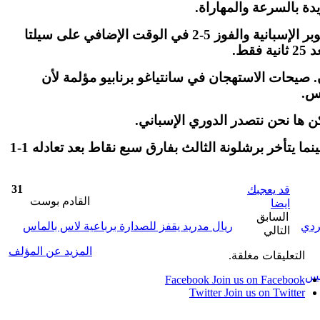
دة بالسرعة والمهاراة.
وبعد أسبوع صعب تعرض فيه ريال مدريد لصيحات استهجان من جماهيره بعد الخسارة 5-2 أمام برشلونة في كأس السوبر الإسبانية والفوز 5-2 في الوقت الإضافي على سيلتا
ط.
. صيحات الاستهجان في سانتياغو برنابيو مؤلمة لأن
اس.
 ها نحن نتصدر الدوري الإسباني.
ويحتل ريال مدريد صدارة المسابقة برصيد 46 نقطة متقدما بنقطتين على غريمه المحلي أتلتيكو صاحب المركز الثاني بينما يتأخر برشلونة الثالث بفارق سبع نقاط بعد تعادله 1-1
31
قد يعجبك
القادم بوست
ايضا
السابق
ردي
ريال مدريد يقفز للصدارة برباعية لاس بالماس
التالي
المزيد عن المؤلف
التعليقات مغلقة.
يس
Facebook
Join us on Facebook
Twitter
Join us on Twitter