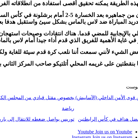
ذه الطريقة يمكنه تحقيق أقصى استفادة من انطلاقاته الفري
 المباراة ضد لاس بالماس بشكل سيئ واستقبل هدفا بعد 25 ثانية فق
لي بالإيجابية للمضي قدما. هناك انتقادات وصيحات استهجان
 في غاية الأهمية للفريق الذي قدم أداء جيدا أمام لاس بالم
عض الشيء لأنني سمعت أننا نلعب كرة قدم سيئة للغاية ولكن
بوست
قوى الأمن الداخلي (الآساييش) بخصوص مقتل قيادي من المجلس الك
رياضة
ضل هداف في كأس الرابطتين
توريس يواصل ضغطه للانتقال إلى بار
Youtube
Join us on Youtube
Instagram
Join us on Instagram