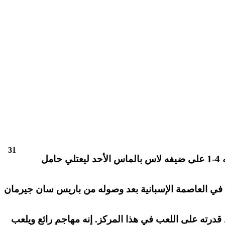
31
عبر كارلو أنشيلوتي مدرب ريال مدريد عن سعادته بأداء كيليان مبابي بعدما سجل الفرنسي هدفين في فوز فريقه 4-1 على ضيفه لاس بالماس الأحد ليعتلي حامل
لى استعادة مستواه رغم بدايته البطيئة في العاصمة الإسبانية بعد وصوله من باريس سان جيرمان
درته على اللعب في هذا المركز. إنه مهاجم رائع ويلعب