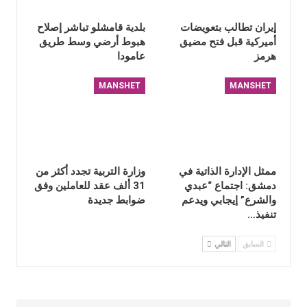
إيران تطالب بتعويضات
بلدية قامشلو تباشر إصلاح
أميركية قبل فتح مضيق
هبوط أرضي وسط طريق
هرمز
عامودا
MANSHET
MANSHET
ممثل الإدارة الذاتية في
وزارة التربية تجدد أكثر من
دمشق: اجتماع “عبدي
31 ألف عقد للعاملين وفق
والشرع” إيجابي ويدعم
ضوابط جديدة
تنفيذ…
السابق
التالي