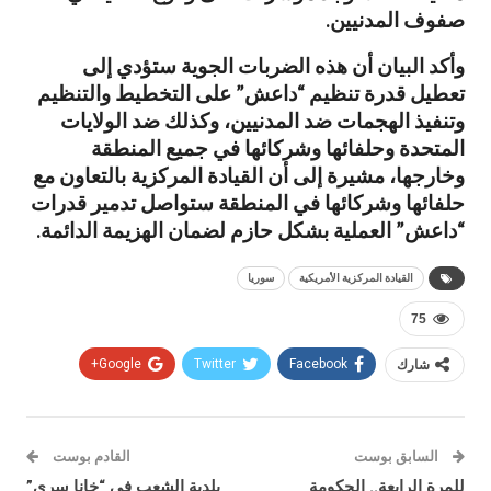
صفوف المدنيين.
وأكد البيان أن هذه الضربات الجوية ستؤدي إلى
تعطيل قدرة تنظيم “داعش” على التخطيط والتنظيم
وتنفيذ الهجمات ضد المدنيين، وكذلك ضد الولايات
المتحدة وحلفائها وشركائها في جميع المنطقة
وخارجها، مشيرة إلى أن القيادة المركزية بالتعاون مع
حلفائها وشركائها في المنطقة ستواصل تدمير قدرات
“داعش” العملية بشكل حازم لضمان الهزيمة الدائمة.
القيادة المركزية الأمريكية
سوريا
75
شارك
Facebook
Twitter
Google+
السابق بوست
القادم بوست
للمرة الرابعة.. الحكومة
بلدية الشعب في “خانا سري”