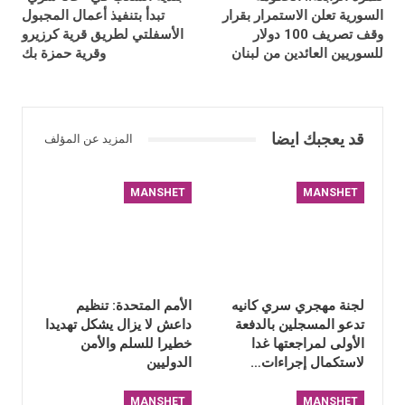
السورية تعلن الاستمرار بقرار
تبدأ بتنفيذ أعمال المجبول
وقف تصريف 100 دولار
الأسفلتي لطريق قرية كرزيرو
للسوريين العائدين من لبنان
وقرية حمزة بك
قد يعجبك ايضا
المزيد عن المؤلف
MANSHET
MANSHET
لجنة مهجري سري كانيه
الأمم المتحدة: تنظيم
تدعو المسجلين بالدفعة
داعش لا يزال يشكل تهديدا
الأولى لمراجعتها غدا
خطيرا للسلم والأمن
لاستكمال إجراءات…
الدوليين
MANSHET
MANSHET