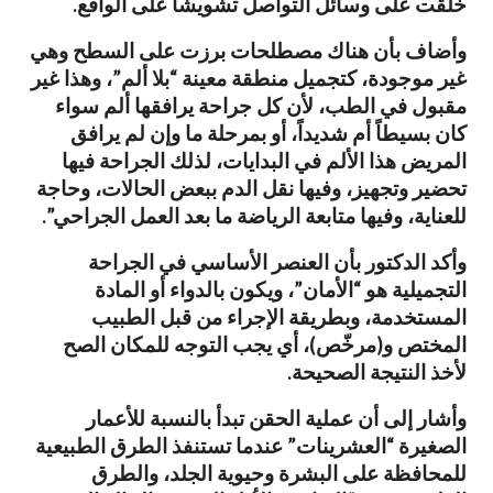
خلقت على وسائل التواصل تشويشاً على الواقع.
وأضاف بأن هناك مصطلحات برزت على السطح وهي
غير موجودة، كتجميل منطقة معينة “بلا ألم”، وهذا غير
مقبول في الطب، لأن كل جراحة يرافقها ألم سواء
كان بسيطاً أم شديداً، أو بمرحلة ما وإن لم يرافق
المريض هذا الألم في البدايات، لذلك الجراحة فيها
تحضير وتجهيز، وفيها نقل الدم ببعض الحالات، وحاجة
للعناية، وفيها متابعة الرياضة ما بعد العمل الجراحي”.
وأكد الدكتور بأن العنصر الأساسي في الجراحة
التجميلية هو “الأمان”، ويكون بالدواء أو المادة
المستخدمة، وبطريقة الإجراء من قبل الطبيب
المختص و(مرخّص)، أي يجب التوجه للمكان الصح
لأخذ النتيجة الصحيحة.
وأشار إلى أن عملية الحقن تبدأ بالنسبة للأعمار
الصغيرة “العشرينات” عندما تستنفذ الطرق الطبيعية
للمحافظة على البشرة وحيوية الجلد، والطرق