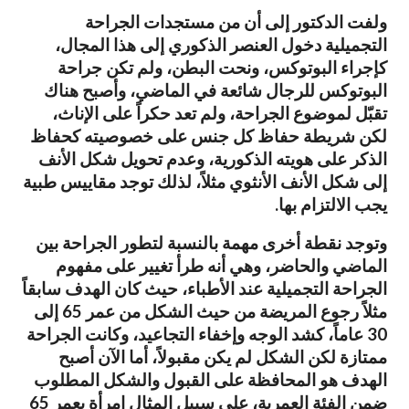
ولفت الدكتور إلى أن من مستجدات الجراحة
التجميلية دخول العنصر الذكوري إلى هذا المجال،
كإجراء البوتوكس، ونحت البطن، ولم تكن جراحة
البوتوكس للرجال شائعة في الماضي، وأصبح هناك
تقبّل لموضوع الجراحة، ولم تعد حكراً على الإناث،
لكن شريطة حفاظ كل جنس على خصوصيته كحفاظ
الذكر على هويته الذكورية، وعدم تحويل شكل الأنف
إلى شكل الأنف الأنثوي مثلاً، لذلك توجد مقاييس طبية
يجب الالتزام بها.
وتوجد نقطة أخرى مهمة بالنسبة لتطور الجراحة بين
الماضي والحاضر، وهي أنه طرأ تغيير على مفهوم
الجراحة التجميلية عند الأطباء، حيث كان الهدف سابقاً
مثلاً رجوع المريضة من حيث الشكل من عمر 65 إلى
30 عاماً، كشد الوجه وإخفاء التجاعيد، وكانت الجراحة
ممتازة لكن الشكل لم يكن مقبولاً، أما الآن أصبح
الهدف هو المحافظة على القبول والشكل المطلوب
ضمن الفئة العمرية، على سبيل المثال امرأة بعمر 65