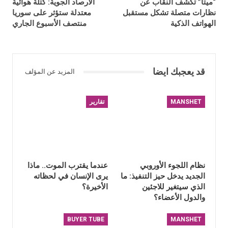
“ميتا” تكشف النقاب عن
الأرصاد الجوية: كتلة هوائية
نظارات متصلة تشكل مستقبل
معتدلة ستؤثر على سوريا
الهواتف الذكية
منتصف الأسبوع الجاري
قد يعجبك ايضا
المزيد عن المؤلف
MANSHET
تقارير
نظام اللجوء الأوروبي
عندما يقترب الموت.. ماذا
الجديد يدخل حيز التنفيذ: ما
يرى الإنسان في لحظاته
الذي سيتغير للاجئين
الأخيرة؟
والدول الأعضاء؟
BUYER TUBE
MANSHET