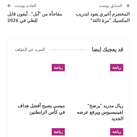
السابق بوست
القادم بوست
المخضرم أغيري يعود لتدريب
مفاجأة من “آبل”.. آيفون قابل
المكسيك “مرة ثالثة”
للطي في 2026
قد يعجبك ايضا
المزيد عن المؤلف
رياضة
رياضة
ريال مدريد “يرضخ”
ميسي يصبح أفضل هداف
لفينيسيوس ويرفع عرضه
في كأس الرابطتين
الجديد
رياضة
رياضة