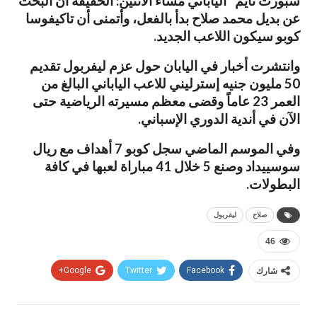
سبورت تايم” الياباني مساء الاثنين: الحقيقة أن البحث
عن بديل محمد صلاح بدأ بالفعل، وأتمنى أن تاكيفوسا
كوبو سيكون اللاعب الجديد.
وانتشرت أخبار في اليابان حول عزم ليفربول تقديم
50 مليون جنيه إسترليني للاعب الياباني البالغ من
العمر 23 عاماً وقضى معظم مسيرته الرياضية حتى
الآن في أندية الدوري الإسباني.
وفي الموسم الماضي سجل كوبو 7 أهداف مع ريال
سوسييداد وصنع 5 خلال 41 مباراة لعبها في كافة
البطولات.
صلاح
ليفربول
46
شارك
Facebook
Twitter
Google+