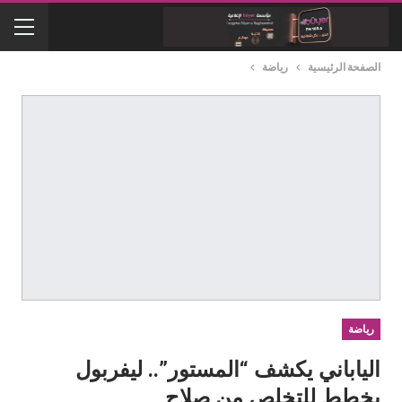
الصفحة الرئيسية
رياضة
رياضة
الياباني يكشف “المستور”.. ليفربول
يخطط للتخلص من صلاح