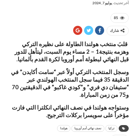
آخر تحديث
يوليو 7, 2024
85
شارك
قلبَ منتخب هولندا الطاولة على نظيره التركي
وهزمه بنتيجة1 – 2 مساء يوم السبت، ليتأهل للدور
قبل النهائي لبطولة أمم أوروبا لكرة القدم بألمانيا.
وسجل المنتخب التركي أولاً عبر “سامت أكايدن” في
الدقيقة 35 فيما سجل المنتخب الهولندي عبر
“ستيفان دي فري” و”كودي غاكبو” في الدقيقتين 70
و75 من زمن المباراة.
وستواجه هولندا في نصف النهائي انكلترا التي فازت
مؤخراً على سويسرا بركلات الترجيح.
تركيا
نصف نهائي أمم أوروبا
هولندا