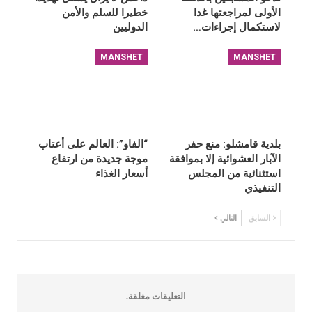
الأولى لمراجعتها غدا
خطيرا للسلم والأمن
لاستكمال إجراءات…
الدوليين
MANSHET
MANSHET
بلدية قامشلو: منع حفر
“الفاو”: العالم على أعتاب
الآبار العشوائية إلا بموافقة
موجة جديدة من ارتفاع
استثنائية من المجلس
أسعار الغذاء
التنفيذي
السابق
التالي
التعليقات مغلقة.