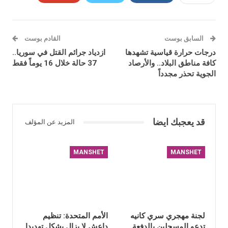
السابق بوست
القادم بوست
درجات حرارة قياسية تشهدها
ازدياد جرائم القتل في سوريا..
كافة مناطق البلاد.. والأرصاد
37 حالة خلال 16 يوماً فقط
الجوية تحذر مجدداً
قد يعجبك ايضا
المزيد عن المؤلف
MANSHET
MANSHET
لجنة مهجري سري كانيه
الأمم المتحدة: تنظيم
تدعو المسجلين بالدفعة
داعش لا يزال يشكل تهديدا