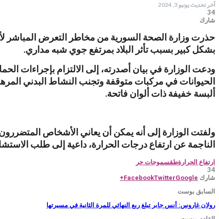
آخر تحديث
يونيو 3, 2024
34
شارك
بشكل كبير بسبب تأثر البلاد بمرتفع جوي شبه مداري.
ودعت الوزارة في بيان أصدرته، إلى الالتزام بإجراءات الح
الحيوانات في مركبات متوقفة وتجنب النشاط البدني المرهق و
ألبسة خفيفة ذات ألوان فاتحة.
ولفتت الوزارة إلى أنه يمكن أن يعاني الأشخاص المتضررو
الناجمة عن ارتفاع درجات الحرارة، داعية إلى طلب الاستشا
ارتفاع الحرارة
طقس
موجات حر
34
شارك
Facebook
Twitter
Google+
السابق بوست
رولان غاروس: أنس جابر تبلغ ربع النهائي للمرة الثانية في مسيرتها
القادم بوست