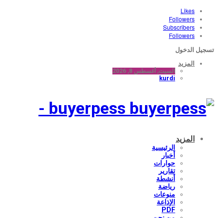
Likes
Followers
Subscribers
Followers
تسجيل الدخول
المزيد
السبت, أغسطس 8, 2026
kurdi
buyerpess -
المزيد
الرئيسية
أخبار
حوارات
تقارير
أنشطة
رياضة
منوعات
الإذاعة
PDF
من نحن