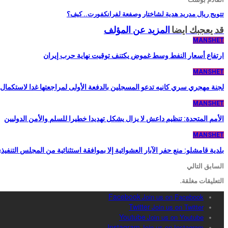
تتويج ريال مدريد هدية لشاختار وصفعة لفرانكفورت.. كيف؟
قد يعجبك ايضا
المزيد عن المؤلف
MANSHET
ارتفاع أسعار النفط وسط غموض يكتنف توقيت نهاية حرب إيران
MANSHET
لجنة مهجري سري كانيه تدعو المسجلين بالدفعة الأولى لمراجعتها غدا لاستكما
MANSHET
الأمم المتحدة: تنظيم داعش لا يزال يشكل تهديدا خطيرا للسلم والأمن الدوليين
MANSHET
بلدية قامشلو: منع حفر الآبار العشوائية إلا بموافقة استثنائية من المجلس التنفيذ
السابق
التالي
التعليقات مغلقة.
Facebook
Join us on Facebook
Twitter
Join us on Twitter
Youtube
Join us on Youtube
Instagram
Join us on Instagram