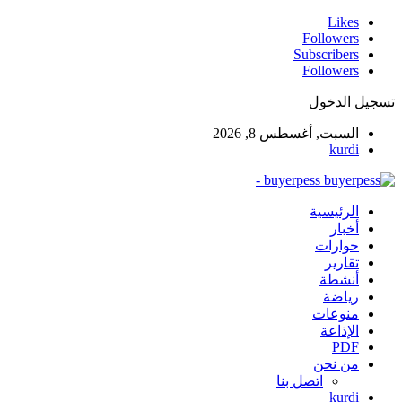
Likes
Followers
Subscribers
Followers
تسجيل الدخول
السبت, أغسطس 8, 2026
kurdi
buyerpess -
الرئيسية
أخبار
حوارات
تقارير
أنشطة
رياضة
منوعات
الإذاعة
PDF
من نحن
اتصل بنا
kurdi