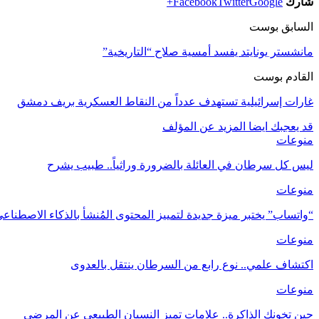
شارك
Google+
Twitter
Facebook
السابق بوست
مانشستر يونايتد يفسد أمسية صلاح “التاريخية”
القادم بوست
غارات إسرائيلية تستهدف عدداً من النقاط العسكرية بريف دمشق
قد يعجبك ايضا
المزيد عن المؤلف
منوعات
ليس كل سرطان في العائلة بالضرورة وراثياً.. طبيب يشرح
منوعات
“واتساب” يختبر ميزة جديدة لتمييز المحتوى المُنشأ بالذكاء الاصطنا
منوعات
اكتشاف علمي.. نوع رابع من السرطان ينتقل بالعدوى
منوعات
حين تخونك الذاكرة.. علامات تميز النسيان الطبيعي عن المرضي