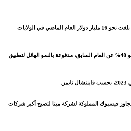
وذكرت صحيفة فايننشال تايمز، الجمعة الماضي، أن تطبيق تيك توك المملوك لشركة بايت دانس الصينية حقق إيرادات بلغت نحو 16 مليار دولار العام الماضي في الولايات
ونقلت فايننشال تايمز عن خمسة مصادر مطلعة أن إيرادات “بايت دانس” البالغة 120 مليار دولار في 2023 ارتفعت بنحو 40% عن العام السابق، مدفوعة بالنمو الهائل لتطبيق
تجاوز فيسبوك المملوكة لشركة ميتا لتصبح أكبر شركات