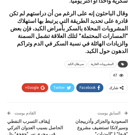
سكرية واحدا أو أكثر يوميا.
وقال الباحثون إنه على الرغم من أن دراستهم لم تكن
قادرة على تحديد الطريقة التي يرتبط بها استهلاك
المشروبات المحلاة بالسكر بأمراض الكبد، فإن بعض
“المسارات المحتملة” لتلك العلاقة تشمل السمنة
والزيادات الهائلة في نسبة السكر في الدم وتراكم
الدهون حول الكبد.
المشروبات الغازية
سرطان الكبد
47
شارك
Facebook
Twitter
Google+
السابق بوست
القادم بوست
السعودية والجزائر وأذربيجان
إيقاف التسرب النفطي
وسيرلانكا تستضيف مشروع
الحاصل بسبب العدوان التركي
“فيفا” لـ”الوديات”
في مجرى نهر “جغجغ” بتل