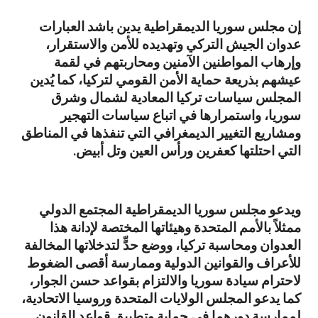
إن مجلس سوريا الديمقراطية يدين باشد العبارات
عدوان الجيش التركي وتهديده للأمن والاستقرار،
وإرهاب المواطنين الآمنين ومحاربتهم في لقمة
عيشهم بذريعة حماية الأمن القومي لتركيا، كما يُدين
المجلس سياسات تركيا المعادية لشمال وشرق
سوريا، واستمرارها في اتباع سياسات التهجير
ومشاريع التغيير الديمغرافي التي تنفذها في المناطق
التي احتلتها كعفرين ورأس العين وتل أبيض.
ويدعو مجلس سوريا الديمقراطية المجتمع الدولي
ممثلاً بالأمم المتحدة وهيئاتها المختصة لإدانة هذا
العدوان ومحاسبة تركيا، ووضع حدٍّ لتدخلاتها المخالفة
للأعراف والقوانين الدولية وممارسة أقصى الضغوط
لاحترام سيادة سوريا والالتزام بقواعد حسن الجوار،
كما يدعو المجلس الولايات المتحدة وروسيا الاتحادية،
لممارسة دورهما في حماية وتطبيق قواعد القانون