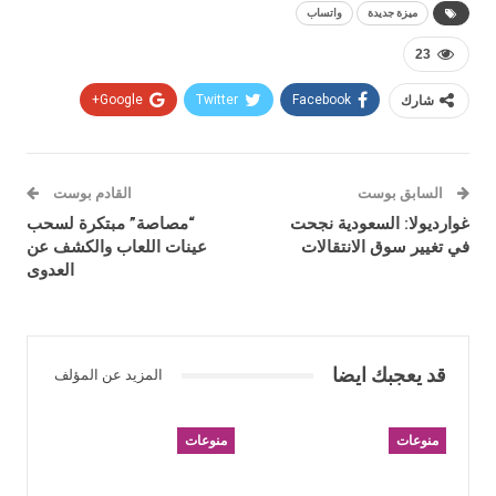
ميزة جديدة
واتساب
23
شارك
Facebook
Twitter
Google+
السابق بوست
القادم بوست
غوارديولا: السعودية نجحت
“مصاصة” مبتكرة لسحب
في تغيير سوق الانتقالات
عينات اللعاب والكشف عن
العدوى
قد يعجبك ايضا
المزيد عن المؤلف
منوعات
منوعات