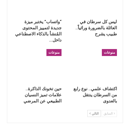
ليس كل سرطان في
“واتساب” يختبر ميزة
العائلة بالضرورة وراثياً..
جديدة لتمييز المحتوى
طبيب يشرح
المُنشأ بالذكاء الاصطناعي
داخل…
منوعات
منوعات
اكتشاف علمي.. نوع رابع
حين تخونك الذاكرة..
من السرطان ينتقل
علامات تميز النسيان
بالعدوى
الطبيعي عن المرضي
السابق
التالي