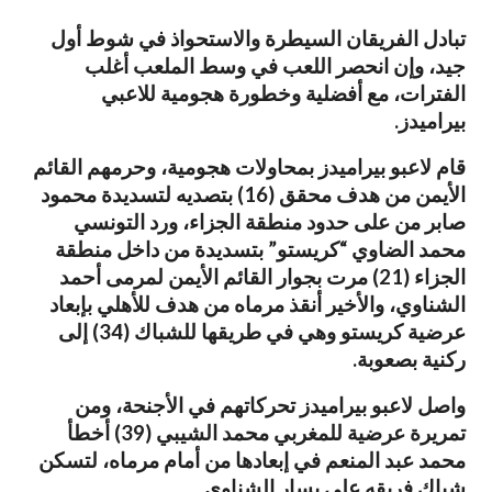
تبادل الفريقان السيطرة والاستحواذ في شوط أول
جيد، وإن انحصر اللعب في وسط الملعب أغلب
الفترات، مع أفضلية وخطورة هجومية للاعبي
بيراميدز.
قام لاعبو بيراميدز بمحاولات هجومية، وحرمهم القائم
الأيمن من هدف محقق (16) بتصديه لتسديدة محمود
صابر من على حدود منطقة الجزاء، ورد التونسي
محمد الضاوي “كريستو” بتسديدة من داخل منطقة
الجزاء (21) مرت بجوار القائم الأيمن لمرمى أحمد
الشناوي، والأخير أنقذ مرماه من هدف للأهلي بإبعاد
عرضية كريستو وهي في طريقها للشباك (34) إلى
ركنية بصعوبة.
واصل لاعبو بيراميدز تحركاتهم في الأجنحة، ومن
تمريرة عرضية للمغربي محمد الشيبي (39) أخطأ
محمد عبد المنعم في إبعادها من أمام مرماه، لتسكن
شباك فريقه على يسار الشناوي.