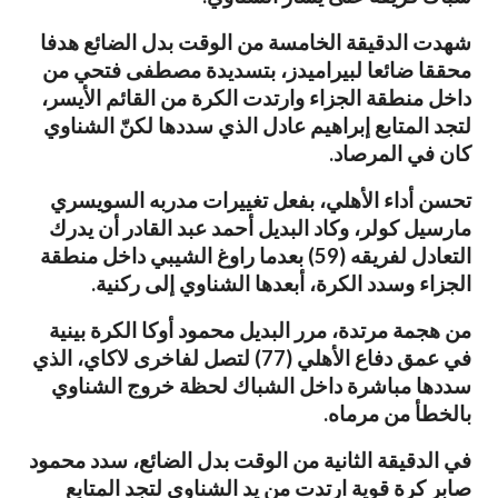
شهدت الدقيقة الخامسة من الوقت بدل الضائع هدفا
محققا ضائعا لبيراميدز، بتسديدة مصطفى فتحي من
داخل منطقة الجزاء وارتدت الكرة من القائم الأيسر،
لتجد المتابع إبراهيم عادل الذي سددها لكنّ الشناوي
كان في المرصاد.
تحسن أداء الأهلي، بفعل تغييرات مدربه السويسري
مارسيل كولر، وكاد البديل أحمد عبد القادر أن يدرك
التعادل لفريقه (59) بعدما راوغ الشيبي داخل منطقة
الجزاء وسدد الكرة، أبعدها الشناوي إلى ركنية.
من هجمة مرتدة، مرر البديل محمود أوكا الكرة بينية
في عمق دفاع الأهلي (77) لتصل لفاخرى لاكاي، الذي
سددها مباشرة داخل الشباك لحظة خروج الشناوي
بالخطأ من مرماه.
في الدقيقة الثانية من الوقت بدل الضائع، سدد محمود
صابر كرة قوية ارتدت من يد الشناوي لتجد المتابع