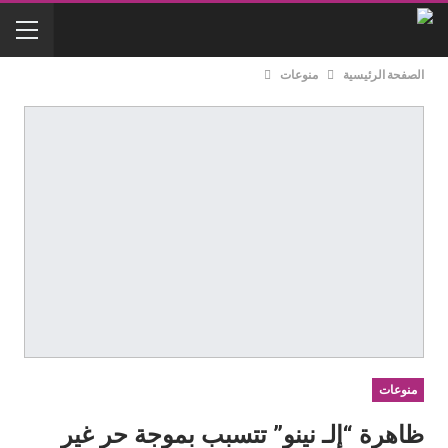
الصفحة الرئيسية
منوعات
منوعات
ظاهرة “إلـ نينو” تتسبب بموجة حر غير