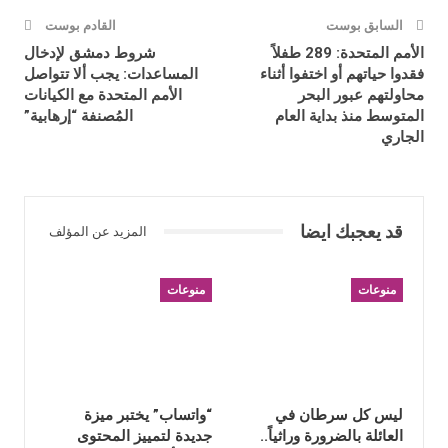
السابق بوست
القادم بوست
الأمم المتحدة: 289 طفلاً
شروط دمشق لإدخال
فقدوا حياتهم أو اختفوا أثناء
المساعدات: يجب ألا تتواصل
محاولتهم عبور البحر
الأمم المتحدة مع الكيانات
المتوسط منذ بداية العام
المُصنفة “إرهابية”
الجاري
قد يعجبك ايضا
المزيد عن المؤلف
منوعات
منوعات
ليس كل سرطان في
“واتساب” يختبر ميزة
العائلة بالضرورة وراثياً..
جديدة لتمييز المحتوى