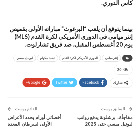
كأس الدوري.
بينما يتوقع أن يلعب “البرغوث” مباراته الأولى بقميص
إنتر ميامي في الدوري الأمريكي لكرة القدم (MLS)
يوم 20 أغسطس المقبل، ضد فريق تشارلوت.
إنتر ميامي
الدوري الأمريكي لكرة القدم
ديفيد بيكهام
ليونيل ميسي
20
شارك
Facebook
Twitter
Google+
السابق بوست
القادم بوست
مفاجأة.. برشلونة يدفع رواتب
أخصائي أورام يحدد الأعراض
ليونيل ميسي حتى 2025
الأولى لسرطان المعدة