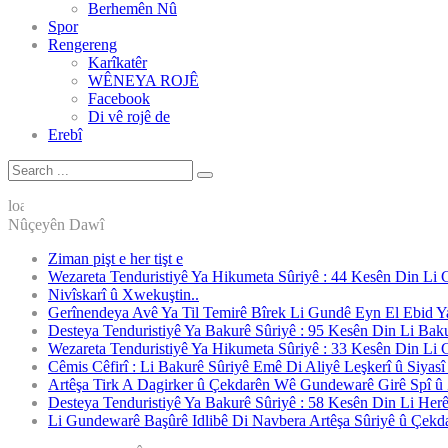
Berhemên Nû
Spor
Rengereng
Karîkatêr
WÊNEYA ROJÊ
Facebook
Di vê rojê de
Nûçeyên Dawî
Ziman pişt e her tişt e
Wezareta Tenduristiyê Ya Hikumeta Sûriyê : 44 Kesên Din L
Nivîskarî û Xwekuştin..
Gerînendeya Avê Ya Til Temirê Bîrek Li Gundê Eyn El Ebid Y
Desteya Tenduristiyê Ya Bakurê Sûriyê : 95 Kesên Din Li Bak
Wezareta Tenduristiyê Ya Hikumeta Sûriyê : 33 Kesên Din L
Cêmis Cêfirî : Li Bakurê Sûriyê Emê Di Aliyê Leşkerî û Siyas
Artêşa Tirk A Dagirker û Çekdarên Wê Gundewarê Girê Spî û Z
Desteya Tenduristiyê Ya Bakurê Sûriyê : 58 Kesên Din Li He
Li Gundewarê Başûrê Idlibê Di Navbera Artêşa Sûriyê û Çekda