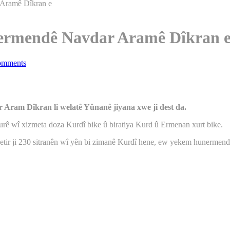
 Aramê Dîkran e
nermendê Navdar Aramê Dîkran 
omments
 Aram Dîkran li welatê Yûnanê jiyana xwe ji dest da.
urê wî xizmeta doza Kurdî bike û biratiya Kurd û Ermenan xurt bike.
detir ji 230 sitranên wî yên bi zimanê Kurdî hene, ew yekem hunermend