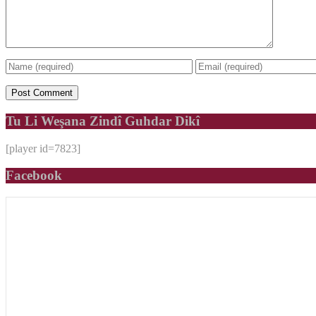
Tu Li Weşana Zindî Guhdar Dikî
[player id=7823]
Facebook