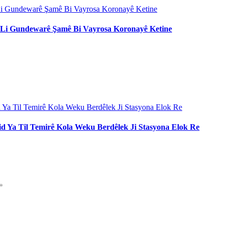
n Li Gundewarê Şamê Bi Vayrosa Koronayê Ketine
d Ya Til Temirê Kola Weku Berdêlek Ji Stasyona Elok Re
*