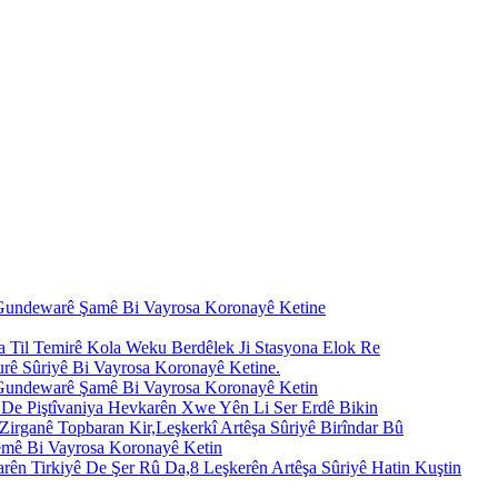
i Gundewarê Şamê Bi Vayrosa Koronayê Ketine
a Til Temirê Kola Weku Berdêlek Ji Stasyona Elok Re
urê Sûriyê Bi Vayrosa Koronayê Ketine.
i Gundewarê Şamê Bi Vayrosa Koronayê Ketin
î De Piştîvaniya Hevkarên Xwe Yên Li Ser Erdê Bikin
irganê Topbaran Kir,Leşkerkî Artêşa Sûriyê Birîndar Bû
rêmê Bi Vayrosa Koronayê Ketin
rên Tirkiyê De Şer Rû Da,8 Leşkerên Artêşa Sûriyê Hatin Kuştin