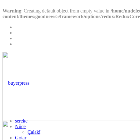
Warning
: Creating default object from empty value in
/home/nudefe
content/themes/goodnews5/framework/options/redux/ReduxCore/i
sereke
Nûçe
Çalakî
Gotar