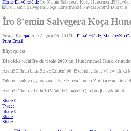
Home
Di vê rojê de
Îro 8’emîn Salvegera Koça Hunermendê Navdar
Îro 8’emîn Salvegera Koça Hu
Posted By:
qadir
on:
August 08, 2017
In:
Di vê rojê de
,
Manshet
No C
Print
Email
Bûyerpress
Di rojeke wekî îro de ji sala 2009’an, Hunermendê Kurd ê navdar
Aramê Dîkran bi aslê xwe Ermenî bû, lê tebîniya bavê wî ew bû ku k
Dîkran tevahiya jiyana xwe ji bo xizmeta hunera Kurdî terxan kir, zê
Aramê Dîkran, di sala 1934’an de li bajarê Qamişlo ji dayîk bûbû.
Share
0
Tweet
Share
0
Share
Share