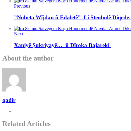
Previous
”Nobeta Wîjdan û Edaletê” Li Stenbolê Diqed
Next
Xaniyê Şukriyayê… û Dîroka Bajarekî
About the author
qadir
Related Articles