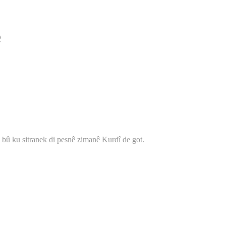
e
 bû ku sitranek di pesnê zimanê Kurdî de got.