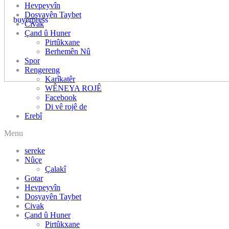
Hevpeyvîn
Dosyayên Taybet
Civak
Çand û Huner
Pirtûkxane
Berhemên Nû
Spor
Rengereng
Karîkatêr
WÊNEYA ROJÊ
Facebook
Di vê rojê de
Menu
sereke
Nûçe
Çalakî
Gotar
Hevpeyvîn
Dosyayên Taybet
Civak
Çand û Huner
Pirtûkxane