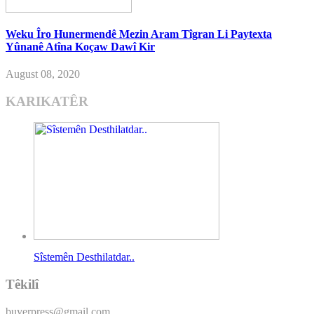
Weku Îro Hunermendê Mezin Aram Tîgran Li Paytexta
Yûnanê Atîna Koçaw Dawî Kir
August 08, 2020
KARIKATÊR
Sîstemên Desthilatdar..
Têkilî
buyerpress@gmail.com