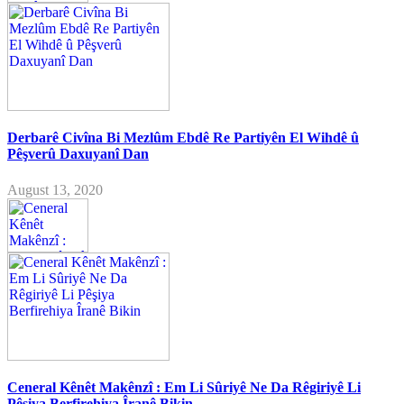
Derbarê Civîna Bi Mezlûm Ebdê Re Partiyên El Wihdê û
Pêşverû Daxuyanî Dan
August 13, 2020
Ceneral Kênêt Makênzî : Em Li Sûriyê Ne Da Rêgiriyê Li
Pêşiya Berfirehiya Îranê Bikin