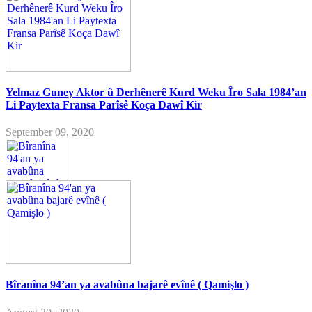
Yelmaz Guney Aktor û Derhênerê Kurd Weku Îro Sala 1984’an
Li Paytexta Fransa Parîsê Koça Dawî Kir
September 09, 2020
Bîranîna 94’an ya avabûna bajarê evînê ( Qamişlo )