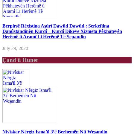
Berpirsê Rêxistina Aşûrî Dawûd Dawûd : Serkeftina
Danûstandinên Kurdî – Kurdî Dikeve Xizmeta Pêkhateyên
Herêmê û Aramî Li Herêmê Tê Sepandin
July 29, 2020
Çand û Huner
Nivîskar Nêrgiz Isma’îl 3’ê Berhemên Nû Weşandin