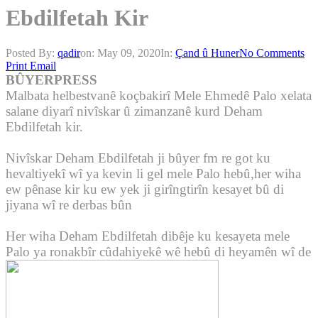
Ebdilfetah Kir
Posted By:
qadir
on:
May 09, 2020
In:
Çand û Huner
No Comments
Print
Email
BÛYERPRESS
Malbata helbestvanê koçbakirî
Mele Ehmedê Palo
xelata
salane diyarî nivîskar û zimanzanê kurd Deham
Ebdilfetah kir.
Nivîskar Deham Ebdilfetah ji bûyer fm re got ku
hevaltiyekî wî ya kevin li gel mele Palo hebû,her wiha
ew pênase kir ku ew yek ji girîngtirîn kesayet bû di
jiyana wî re derbas bûn
Her wiha Deham Ebdilfetah dibêje ku kesayeta mele
Palo ya ronakbîr cûdahiyekê wê hebû di heyamên wî de