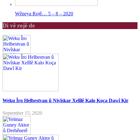
Wêneya Rojê… 5 – 8 – 2020
Di vê rojê de
Weku Îro Helbestvan û Nivîskar Xelîlê Kalo Koça Dawî Kir
September 15, 2020