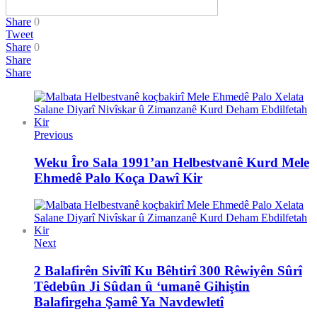
Share
0
Tweet
Share
0
Share
Share
Previous
Weku Îro Sala 1991’an Helbestvanê Kurd Mele
Ehmedê Palo Koça Dawî Kir
Next
2 Balafirên Sivîlî Ku Bêhtirî 300 Rêwiyên Sûrî
Têdebûn Ji Sûdan û ‘umanê Gihiştin
Balafirgeha Şamê Ya Navdewletî