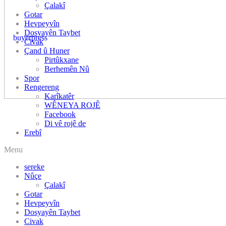
Çalakî
Gotar
Hevpeyvîn
Dosyayên Taybet
Civak
Çand û Huner
Pirtûkxane
Berhemên Nû
Spor
Rengereng
Karîkatêr
WÊNEYA ROJÊ
Facebook
Di vê rojê de
Menu
sereke
Nûçe
Çalakî
Gotar
Hevpeyvîn
Dosyayên Taybet
Civak