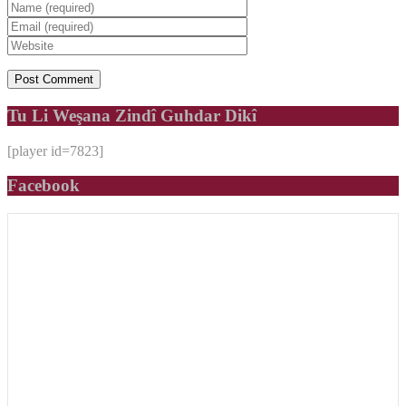
Tu Li Weşana Zindî Guhdar Dikî
[player id=7823]
Facebook