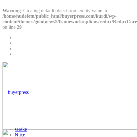
Warning
: Creating default object from empty value in
/home/nudefetu/public_html/buyerpress.com/kurdi/wp-
content/themes/goodnews5/framework/options/redux/ReduxCore/i
on line
29
sereke
Nûçe