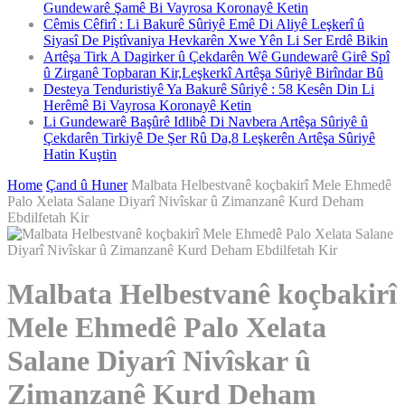
Gundewarê Şamê Bi Vayrosa Koronayê Ketin
Cêmis Cêfirî : Li Bakurê Sûriyê Emê Di Aliyê Leşkerî û
Siyasî De Piştîvaniya Hevkarên Xwe Yên Li Ser Erdê Bikin
Artêşa Tirk A Dagirker û Çekdarên Wê Gundewarê Girê Spî
û Zirganê Topbaran Kir,Leşkerkî Artêşa Sûriyê Birîndar Bû
Desteya Tenduristiyê Ya Bakurê Sûriyê : 58 Kesên Din Li
Herêmê Bi Vayrosa Koronayê Ketin
Li Gundewarê Başûrê Idlibê Di Navbera Artêşa Sûriyê û
Çekdarên Tirkiyê De Şer Rû Da,8 Leşkerên Artêşa Sûriyê
Hatin Kuştin
Home
Çand û Huner
Malbata Helbestvanê koçbakirî Mele Ehmedê
Palo Xelata Salane Diyarî Nivîskar û Zimanzanê Kurd Deham
Ebdilfetah Kir
Malbata Helbestvanê koçbakirî
Mele Ehmedê Palo Xelata
Salane Diyarî Nivîskar û
Zimanzanê Kurd Deham