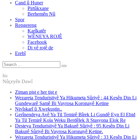
Çand û Huner
Pirtûkxane
Berhemên Nû
Spor
Rengereng
Karîkatêr
WÊNEYA ROJÊ
Facebook
Di vê rojê de
Nûçeyên Dawî
Ziman pişt e her tişt e
Wezareta Tenduristiyê Ya Hikumeta Sûriyê : 44 Kesên Din Li
Gundewarê Şamê Bi Vayrosa Koronayê Ketine
Nivîskarî û Xwekuştin..
Gerînendeya Avê Ya Til Temirê Bîrek Li Gundê Eyn El Ebid
Ya Til Temirê Kola Weku Berdêlek Ji Stasyona Elok Re
Desteya Tenduristiyê Ya Bakurê Sûriyê : 95 Kesên Din Li
Bakurê Sûriyê Bi Vayrosa Koronayê Ketine.
Wezareta Tenduristiyê Ya Hikumeta Sûriyê : 33 Kesên Din Li