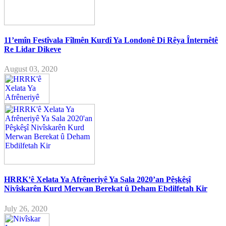
11’emîn Festîvala Fîlmên Kurdî Ya Londonê Di Rêya Înternêtê
Re Lidar Dikeve
August 03, 2020
HRRK’ê Xelata Ya Afrêneriyê Ya Sala 2020’an Pêşkêşî
Nivîskarên Kurd Merwan Berekat û Deham Ebdilfetah Kir
July 26, 2020